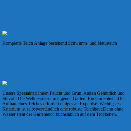
Komplette Teich Anlage bestehend
Schwimm- und Naturteich
Maik
4. Juli 2022
4. Juli 2022
Uncategorized
Komplette Teich Anlage bestehend Schwimm- und Naturteich
Weiterlesen
So entsteht ein Teich
Maik
9. Januar 2022
28. Januar 2022
Portfolio
Unsere Spezialität: Innen Feucht und Grün, Außen Gemütlich und
Stilvoll. Die Wellnessoase im eigenen Garten. Ein Gartenteich.Der
Aufbau eines Teiches erfordert einiges an Expertise. Wichtigstes
Kriterium ist selbstverständlich eine robuste Teichhaut.Denn ohne
Wasser steht der Gartenteich buchstäblich auf dem Trockenen.
Weiterlesen