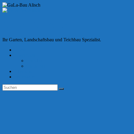
Skip
to
content
GaLa-Bau Alisch
Ihr Garten, Landschaftsbau und Teichbau Spezialist.
Home
Leistungen
Teichbau
GaLa Bau
Über uns
Impressum